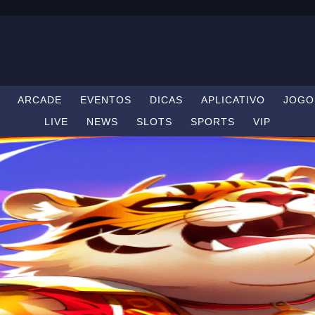
ARCADE
EVENTOS
DICAS
APLICATIVO
JOGO
LIVE
NEWS
SLOTS
SPORTS
VIP