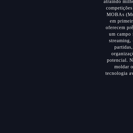
atraindo milh
competições 
MOBAs (Mult
em primeir
oferecem prê
um campo fé
streaming,
partidas
organizaç
potencial. 
moldar o
tecnologia a