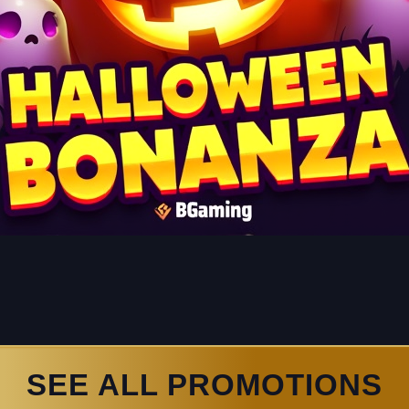
SEE ALL PROMOTIONS