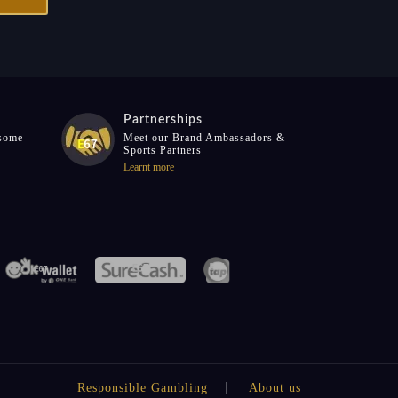
Partnerships
 some
Meet our Brand Ambassadors &
Sports Partners
Learnt more
Responsible Gambling
About us