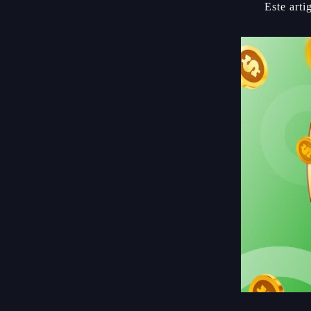
Este arti