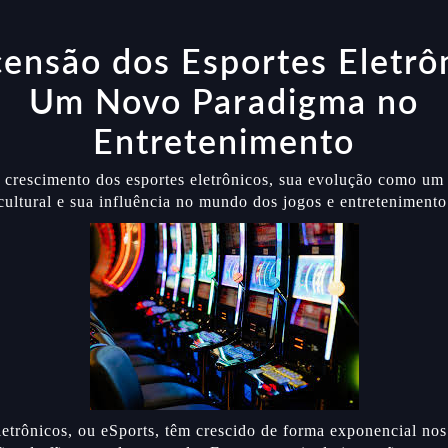
ensão dos Esportes Eletrô
Um Novo Paradigma no
Entretenimento
 crescimento dos esportes eletrônicos, sua evolução como u
cultural e sua influência no mundo dos jogos e entretenimento
letrônicos, ou eSports, têm crescido de forma exponencial nos