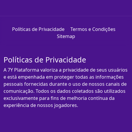
Políticas de Privacidade
Termos e Condições
Sitemap
Políticas de Privacidade
A 7Y Plataforma valoriza a privacidade de seus usuários
e está empenhada em proteger todas as informações
pessoais fornecidas durante o uso de nossos canais de
comunicação. Todos os dados coletados são utilizados
exclusivamente para fins de melhoria contínua da
experiência de nossos jogadores.