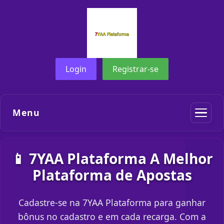
Login
Registrar-se
Menu
📱 7YAA Plataforma A Melhor
Plataforma de Apostas
Cadastre-se na 7YAA Plataforma para ganhar
bônus no cadastro e em cada recarga. Com a