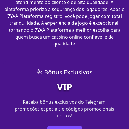
atendimento ao cliente é de alta qualidade. A
plataforma prioriza a segurança dos jogadores. Após o
7YAA Plataforma registro, você pode jogar com total
tranquilidade. A experiência de jogo é excepcional,
tornando o 7YAA Plataforma a melhor escolha para
quem busca um cassino online confiável e de
qualidade.
🎁 Bônus Exclusivos
VIP
Receba bônus exclusivos do Telegram,
promoções especiais e códigos promocionais
únicos!