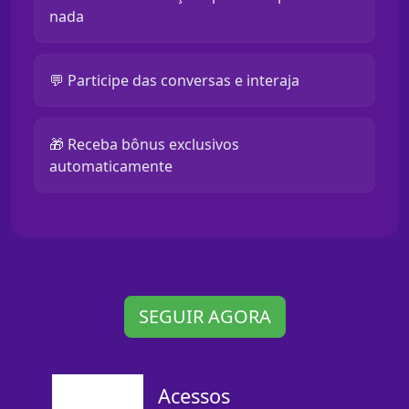
nada
💬 Participe das conversas e interaja
🎁 Receba bônus exclusivos
automaticamente
SEGUIR AGORA
Acessos