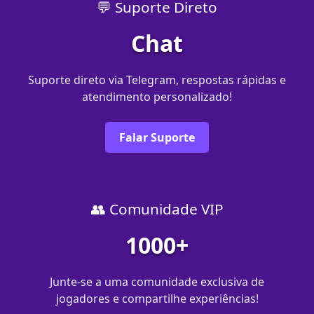
💬 Suporte Direto
Chat
Suporte direto via Telegram, respostas rápidas e
atendimento personalizado!
Falar Suporte
👥 Comunidade VIP
1000+
Junte-se a uma comunidade exclusiva de
jogadores e compartilhe experiências!