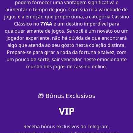
podem fornecer uma vantagem significativa e
aumentar o tempo de jogo. Com sua rica variedade de
jogos e a emoção que proporciona, a categoria Cassino
Clássico no
7YAA
é um destino imperdível para
qualquer amante de jogos. Se você é um novato ou um
jogador experiente, não há dúvida de que encontrará
algo que atenda ao seu gosto nesta coleção distinta.
Prepare-se para girar a roda da fortuna e talvez, com
um pouco de sorte, sair vencedor neste emocionante
mundo dos jogos de cassino online.
🎁 Bônus Exclusivos
VIP
Receba bônus exclusivos do Telegram,