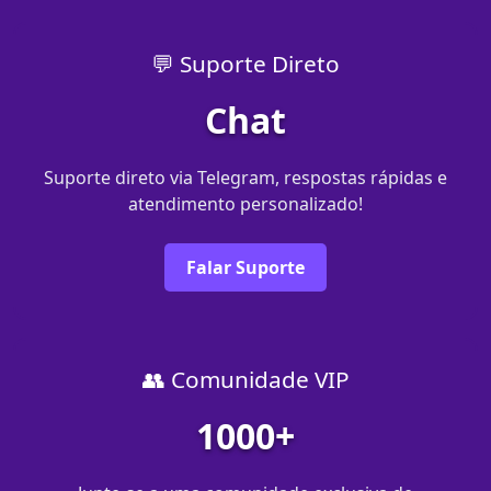
💬 Suporte Direto
Chat
Suporte direto via Telegram, respostas rápidas e
atendimento personalizado!
Falar Suporte
👥 Comunidade VIP
1000+