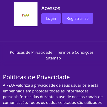
Acessos
Login
Registrar-se
Políticas de Privacidade
Termos e Condições
Sitemap
Políticas de Privacidade
A 7YAA valoriza a privacidade de seus usuários e está
empenhada em proteger todas as informações
pessoais fornecidas durante o uso de nossos canais de
comunicação. Todos os dados coletados são utilizados