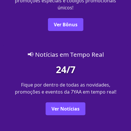
promoções especiais e códigos promocionais
únicos!
Ver Bônus
📢 Notícias em Tempo Real
24/7
Fique por dentro de todas as novidades,
promoções e eventos da 7YAA em tempo real!
Ver Notícias