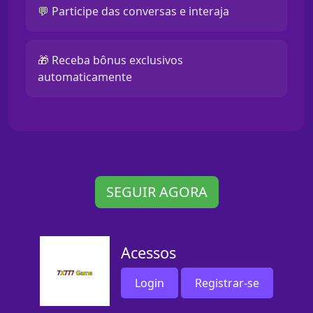
💬 Participe das conversas e interaja
🎁 Receba bônus exclusivos
automaticamente
SEGUIR AGORA
Acessos
Login
Registrar-se