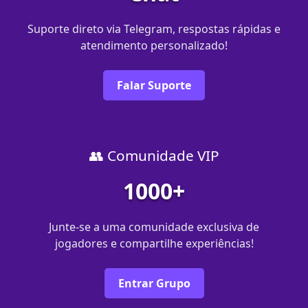
Suporte direto via Telegram, respostas rápidas e
atendimento personalizado!
Falar Suporte
👥 Comunidade VIP
1000+
Junte-se a uma comunidade exclusiva de
jogadores e compartilhe experiências!
Entrar Grupo