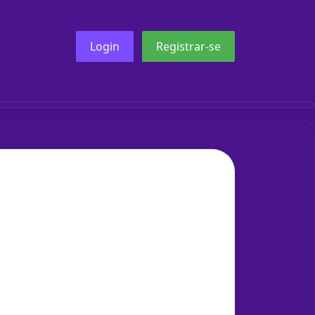
Login
Registrar-se