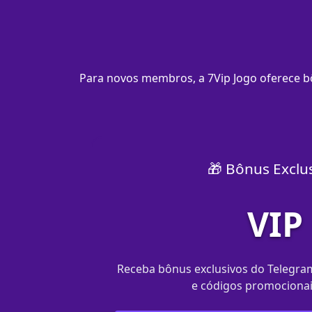
Para novos membros, a 7Vip Jogo oferece bô
🎁 Bônus Exclu
VIP
Receba bônus exclusivos do Telegra
e códigos promocionai