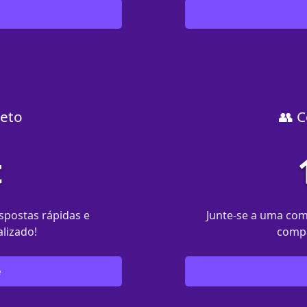
reto
👥 
t
espostas rápidas e
Junte-se a uma com
lizado!
compa
e