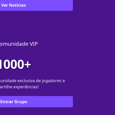
Ver Notícias
Comunidade VIP
1000+
unidade exclusiva de jogadores e
rtilhe experiências!
Entrar Grupo