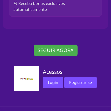
🎁 Receba bônus exclusivos
automaticamente
SEGUIR AGORA
Acessos
Login
Registrar-se