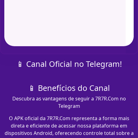
📱 Canal Oficial no Telegram!
📱 Benefícios do Canal
Descubra as vantagens de seguir a 7R7R.Com no
Telegram
O APK oficial da 7R7R.Com representa a forma mais
direta e eficiente de acessar nossa plataforma em
dispositivos Android, oferecendo controle total sobre a