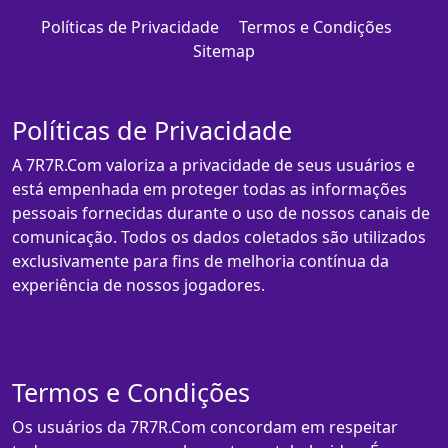
Políticas de Privacidade
Termos e Condições
Sitemap
Políticas de Privacidade
A 7R7R.Com valoriza a privacidade de seus usuários e
está empenhada em proteger todas as informações
pessoais fornecidas durante o uso de nossos canais de
comunicação. Todos os dados coletados são utilizados
exclusivamente para fins de melhoria contínua da
experiência de nossos jogadores.
Termos e Condições
Os usuários da 7R7R.Com concordam em respeitar