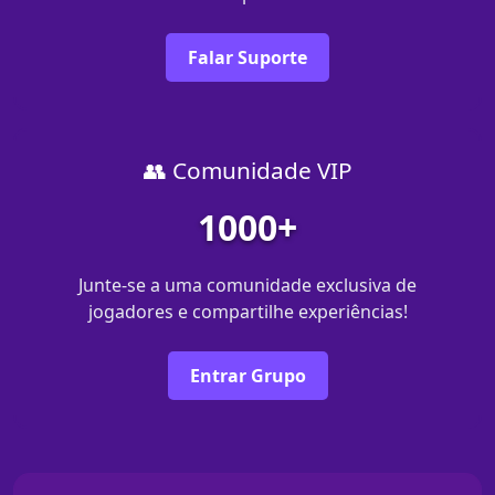
Falar Suporte
👥 Comunidade VIP
1000+
Junte-se a uma comunidade exclusiva de
jogadores e compartilhe experiências!
Entrar Grupo