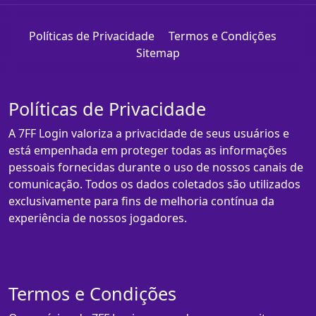
Políticas de Privacidade
Termos e Condições
Sitemap
Políticas de Privacidade
A 7FF Login valoriza a privacidade de seus usuários e
está empenhada em proteger todas as informações
pessoais fornecidas durante o uso de nossos canais de
comunicação. Todos os dados coletados são utilizados
exclusivamente para fins de melhoria contínua da
experiência de nossos jogadores.
Termos e Condições