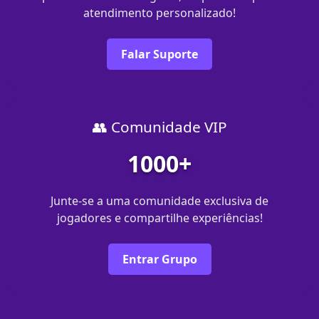
atendimento personalizado!
Falar Suporte
👥 Comunidade VIP
1000+
Junte-se a uma comunidade exclusiva de
jogadores e compartilhe experiências!
Entrar Grupo