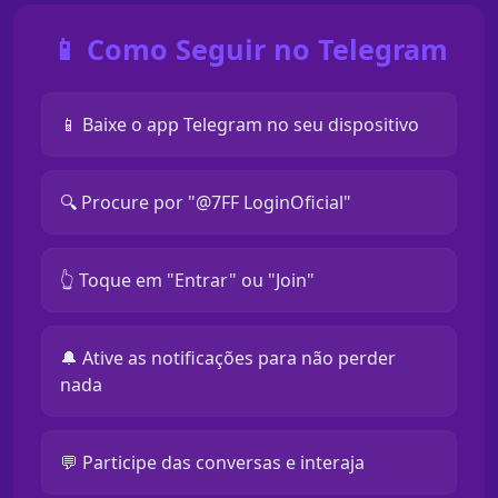
📱 Como Seguir no Telegram
📱 Baixe o app Telegram no seu dispositivo
🔍 Procure por "@7FF LoginOficial"
👆 Toque em "Entrar" ou "Join"
🔔 Ative as notificações para não perder
nada
💬 Participe das conversas e interaja