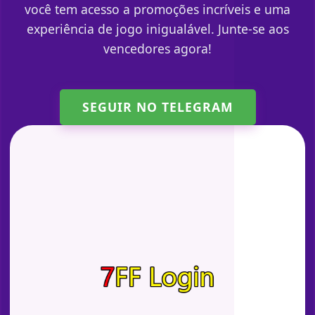
você tem acesso a promoções incríveis e uma
experiência de jogo inigualável. Junte-se aos
vencedores agora!
SEGUIR NO TELEGRAM