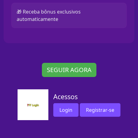
🎁 Receba bônus exclusivos
automaticamente
SEGUIR AGORA
Acessos
Login
Registrar-se