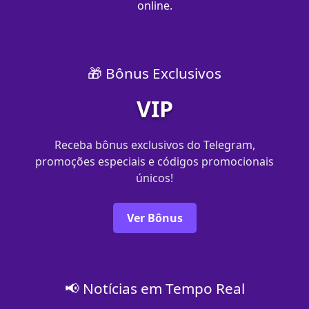
online.
🎁 Bônus Exclusivos
VIP
Receba bônus exclusivos do Telegram,
promoções especiais e códigos promocionais
únicos!
Ver Bônus
📢 Notícias em Tempo Real