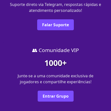
Suporte direto via Telegram, respostas rápidas e
atendimento personalizado!
Falar Suporte
👥 Comunidade VIP
1000+
Junte-se a uma comunidade exclusiva de
jogadores e compartilhe experiências!
Entrar Grupo