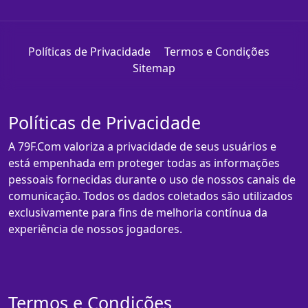
Políticas de Privacidade
Termos e Condições
Sitemap
Políticas de Privacidade
A 79F.Com valoriza a privacidade de seus usuários e
está empenhada em proteger todas as informações
pessoais fornecidas durante o uso de nossos canais de
comunicação. Todos os dados coletados são utilizados
exclusivamente para fins de melhoria contínua da
experiência de nossos jogadores.
Termos e Condições