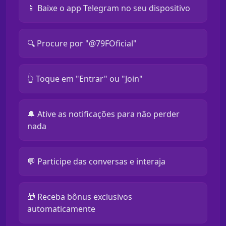
📱 Baixe o app Telegram no seu dispositivo
🔍 Procure por "@79FOficial"
👆 Toque em "Entrar" ou "Join"
🔔 Ative as notificações para não perder
nada
💬 Participe das conversas e interaja
🎁 Receba bônus exclusivos
automaticamente