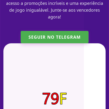
acesso a promoções incríveis e uma experiência
de jogo inigualável. Junte-se aos vencedores
agora!
SEGUIR NO TELEGRAM