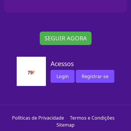
SEGUIR AGORA
Acessos
Login
Registrar-se
Políticas de Privacidade
Termos e Condições
Sitemap