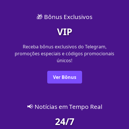
🎁 Bônus Exclusivos
VIP
Receba bônus exclusivos do Telegram,
promoções especiais e códigos promocionais
únicos!
Ver Bônus
📢 Notícias em Tempo Real
24/7