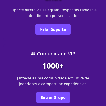
Suporte direto via Telegram, respostas rápidas e
atendimento personalizado!
Falar Suporte
👥 Comunidade VIP
1000+
Junte-se a uma comunidade exclusiva de
jogadores e compartilhe experiências!
Entrar Grupo