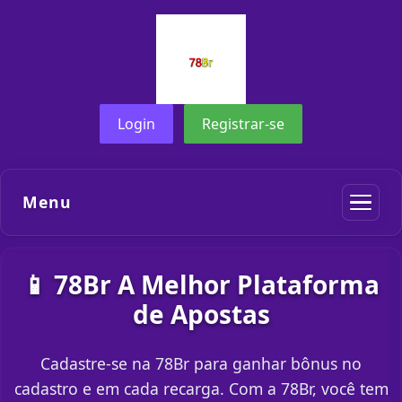
Login
Registrar-se
Menu
📱 78Br A Melhor Plataforma
de Apostas
Cadastre-se na 78Br para ganhar bônus no
cadastro e em cada recarga. Com a 78Br, você tem