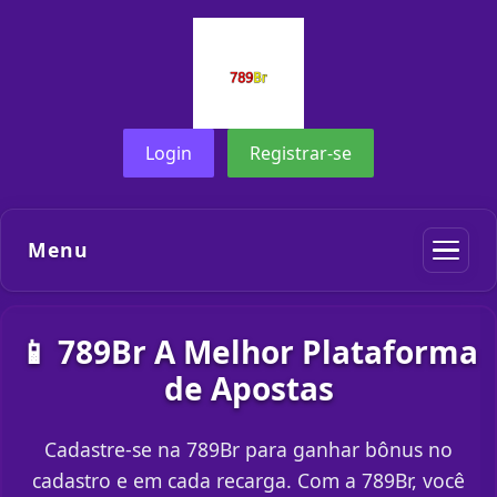
Login
Registrar-se
Menu
📱 789Br A Melhor Plataforma
de Apostas
Cadastre-se na 789Br para ganhar bônus no
cadastro e em cada recarga. Com a 789Br, você