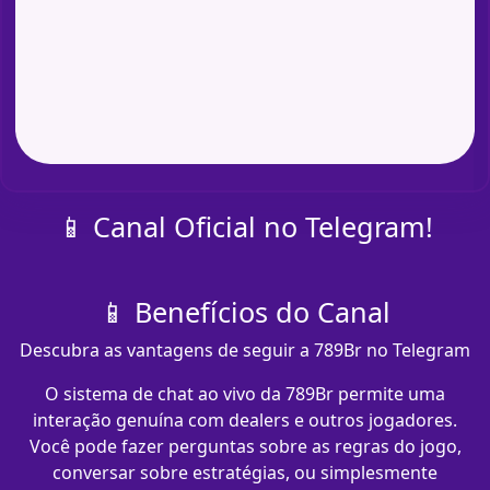
📱 Canal Oficial no Telegram!
📱 Benefícios do Canal
Descubra as vantagens de seguir a 789Br no Telegram
O sistema de chat ao vivo da 789Br permite uma
interação genuína com dealers e outros jogadores.
Você pode fazer perguntas sobre as regras do jogo,
conversar sobre estratégias, ou simplesmente