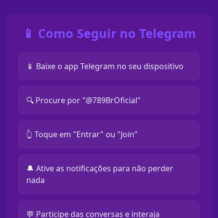
📱 Como Seguir no Telegram
📱 Baixe o app Telegram no seu dispositivo
🔍 Procure por "@789BrOficial"
👆 Toque em "Entrar" ou "Join"
🔔 Ative as notificações para não perder
nada
💬 Participe das conversas e interaja