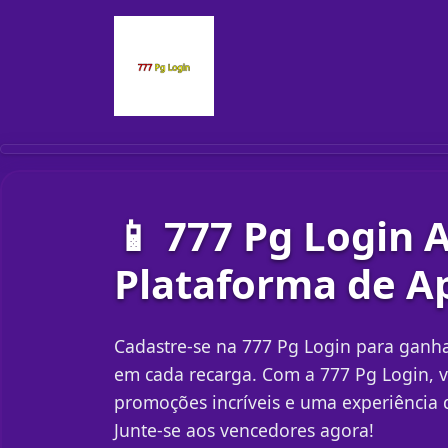
📱 777 Pg Login 
Plataforma de A
Cadastre-se na 777 Pg Login para ganh
em cada recarga. Com a 777 Pg Login, 
promoções incríveis e uma experiência d
Junte-se aos vencedores agora!