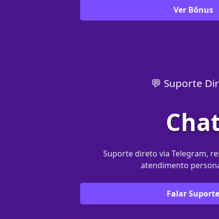
Ver Bônus
💬 Suporte Di
Cha
Suporte direto via Telegram, r
atendimento persona
Falar Suport