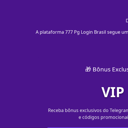
D
A plataforma 777 Pg Login Brasil segue u
🎁 Bônus Exclu
VIP
Receba bônus exclusivos do Telegra
e códigos promocionai