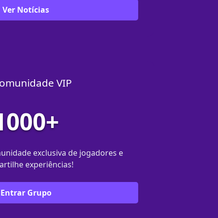
Ver Notícias
Comunidade VIP
1000+
unidade exclusiva de jogadores e
rtilhe experiências!
Entrar Grupo