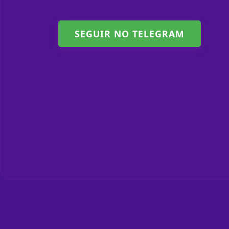
SEGUIR NO TELEGRAM