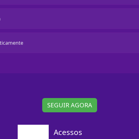
a
aticamente
SEGUIR AGORA
Acessos