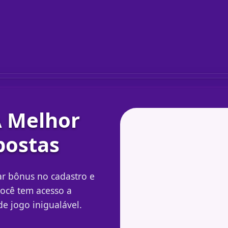
A Melhor
postas
ar bônus no cadastro e
você tem acesso a
e jogo inigualável.