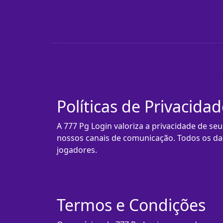
Políticas de Privacida
A 777 Pg Login valoriza a privacidade de s
nossos canais de comunicação. Todos os dad
jogadores.
Termos e Condições