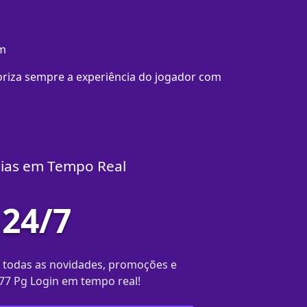
am
oriza sempre a experiência do jogador com
cias em Tempo Real
24/7
e todas as novidades, promoções e
77 Pg Login em tempo real!