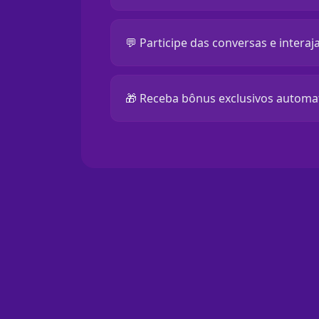
💬 Participe das conversas e interaj
🎁 Receba bônus exclusivos autom