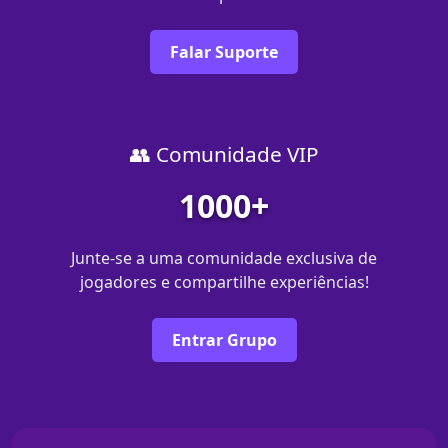
Falar Suporte
👥 Comunidade VIP
1000+
Junte-se a uma comunidade exclusiva de
jogadores e compartilhe experiências!
Entrar Grupo