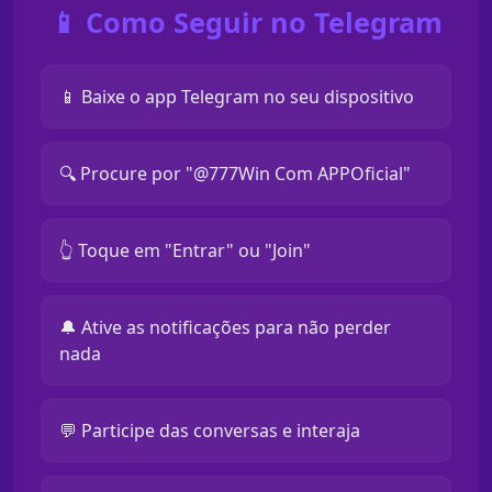
📱 Como Seguir no Telegram
📱 Baixe o app Telegram no seu dispositivo
🔍 Procure por "@777Win Com APPOficial"
👆 Toque em "Entrar" ou "Join"
🔔 Ative as notificações para não perder
nada
💬 Participe das conversas e interaja