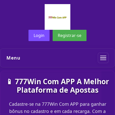
Login
Registrar-se
Menu
📱 777Win Com APP A Melhor
Plataforma de Apostas
Cadastre-se na 777Win Com APP para ganhar
bônus no cadastro e em cada recarga. Com a