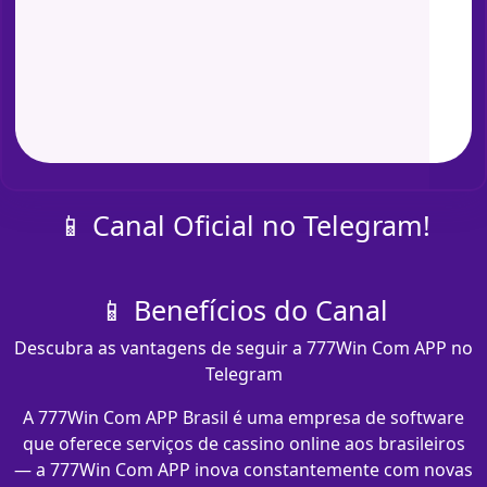
📱 Canal Oficial no Telegram!
📱 Benefícios do Canal
Descubra as vantagens de seguir a 777Win Com APP no
Telegram
A 777Win Com APP Brasil é uma empresa de software
que oferece serviços de cassino online aos brasileiros
— a 777Win Com APP inova constantemente com novas