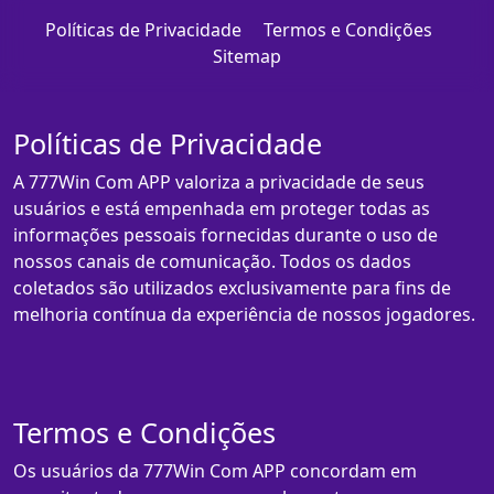
Políticas de Privacidade
Termos e Condições
Sitemap
Políticas de Privacidade
A 777Win Com APP valoriza a privacidade de seus
usuários e está empenhada em proteger todas as
informações pessoais fornecidas durante o uso de
nossos canais de comunicação. Todos os dados
coletados são utilizados exclusivamente para fins de
melhoria contínua da experiência de nossos jogadores.
Termos e Condições
Os usuários da 777Win Com APP concordam em