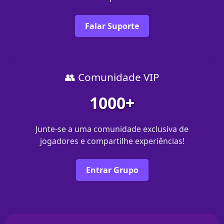
Falar Suporte
👥 Comunidade VIP
1000+
Junte-se a uma comunidade exclusiva de
jogadores e compartilhe experiências!
Entrar Grupo