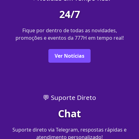
24/7
Fique por dentro de todas as novidades,
promoções e eventos da 777H em tempo real!
Ver Notícias
💬 Suporte Direto
Chat
Suporte direto via Telegram, respostas rápidas e
atendimento personalizado!