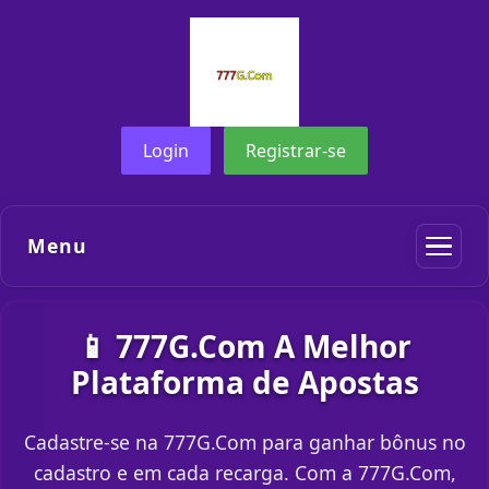
Login
Registrar-se
Menu
📱 777G.Com A Melhor
Plataforma de Apostas
Cadastre-se na 777G.Com para ganhar bônus no
cadastro e em cada recarga. Com a 777G.Com,