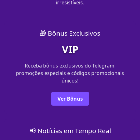
irresistíveis.
🎁 Bônus Exclusivos
VIP
Receba bônus exclusivos do Telegram,
promoções especiais e códigos promocionais
únicos!
Ver Bônus
📢 Notícias em Tempo Real