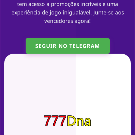
tem acesso a promoções incríveis e uma
experiência de jogo inigualável. Junte-se aos
vencedores agora!
SEGUIR NO TELEGRAM