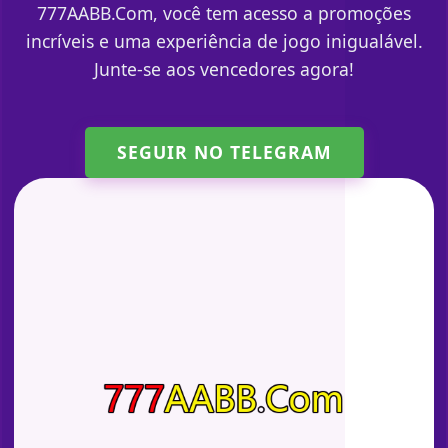
777AABB.Com, você tem acesso a promoções
incríveis e uma experiência de jogo inigualável.
Junte-se aos vencedores agora!
SEGUIR NO TELEGRAM