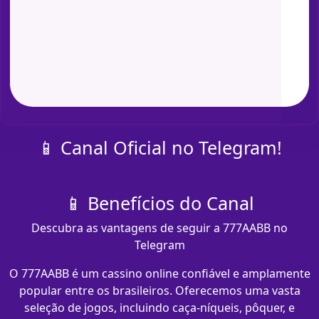
📱 Canal Oficial no Telegram!
📱 Benefícios do Canal
Descubra as vantagens de seguir a 777AABB no
Telegram
O 777AABB é um cassino online confiável e amplamente
popular entre os brasileiros. Oferecemos uma vasta
seleção de jogos, incluindo caça-níqueis, pôquer, e