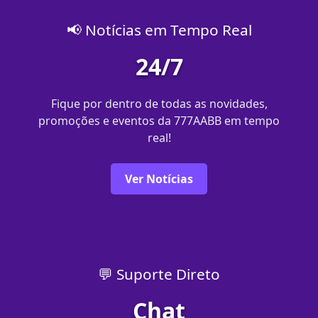
📢 Notícias em Tempo Real
24/7
Fique por dentro de todas as novidades,
promoções e eventos da 777AABB em tempo
real!
Ver Notícias
💬 Suporte Direto
Chat