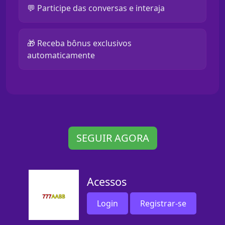
💬 Participe das conversas e interaja
🎁 Receba bônus exclusivos
automaticamente
SEGUIR AGORA
Acessos
Login
Registrar-se