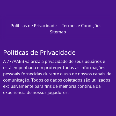
Políticas de Privacidade
Termos e Condições
Sitemap
Políticas de Privacidade
A 777AABB valoriza a privacidade de seus usuários e
está empenhada em proteger todas as informações
pessoais fornecidas durante o uso de nossos canais de
comunicação. Todos os dados coletados são utilizados
exclusivamente para fins de melhoria contínua da
experiência de nossos jogadores.