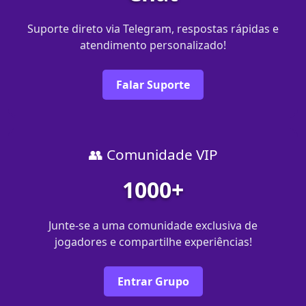
Suporte direto via Telegram, respostas rápidas e
atendimento personalizado!
Falar Suporte
👥 Comunidade VIP
1000+
Junte-se a uma comunidade exclusiva de
jogadores e compartilhe experiências!
Entrar Grupo