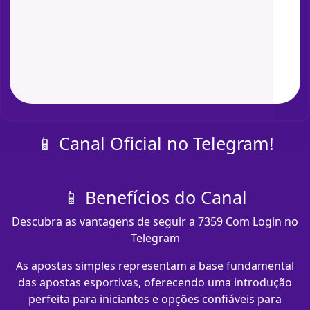
📱 Canal Oficial no Telegram!
📱 Benefícios do Canal
Descubra as vantagens de seguir a 7359 Com Login no
Telegram
As apostas simples representam a base fundamental
das apostas esportivas, oferecendo uma introdução
perfeita para iniciantes e opções confiáveis para