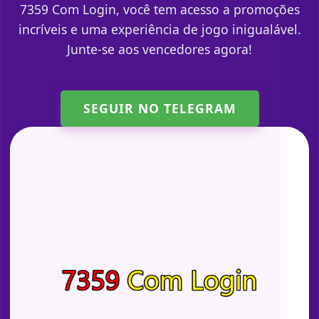
7359 Com Login, você tem acesso a promoções
incríveis e uma experiência de jogo inigualável.
Junte-se aos vencedores agora!
SEGUIR NO TELEGRAM