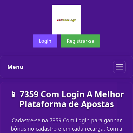
Login
Registrar-se
Menu
📱 7359 Com Login A Melhor
Plataforma de Apostas
Cadastre-se na 7359 Com Login para ganhar
bônus no cadastro e em cada recarga. Com a