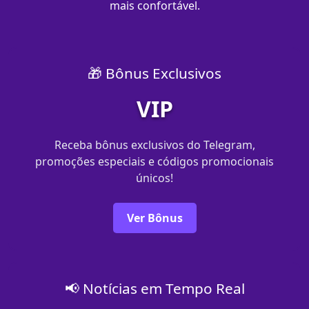
mais confortável.
🎁 Bônus Exclusivos
VIP
Receba bônus exclusivos do Telegram,
promoções especiais e códigos promocionais
únicos!
Ver Bônus
📢 Notícias em Tempo Real