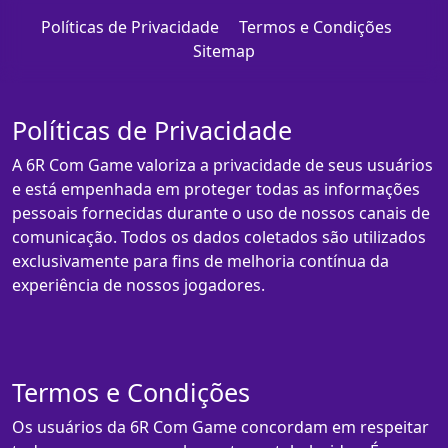
Políticas de Privacidade
Termos e Condições
Sitemap
Políticas de Privacidade
A 6R Com Game valoriza a privacidade de seus usuários
e está empenhada em proteger todas as informações
pessoais fornecidas durante o uso de nossos canais de
comunicação. Todos os dados coletados são utilizados
exclusivamente para fins de melhoria contínua da
experiência de nossos jogadores.
Termos e Condições
Os usuários da 6R Com Game concordam em respeitar