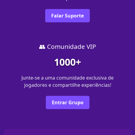
Falar Suporte
👥 Comunidade VIP
1000+
Junte-se a uma comunidade exclusiva de
jogadores e compartilhe experiências!
Entrar Grupo