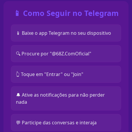
📱 Como Seguir no Telegram
📱 Baixe o app Telegram no seu dispositivo
🔍 Procure por "@68Z.ComOficial"
👆 Toque em "Entrar" ou "Join"
🔔 Ative as notificações para não perder
nada
💬 Participe das conversas e interaja