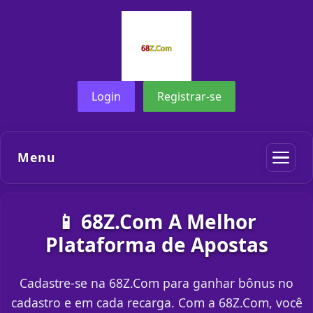
Login
Registrar-se
Menu
📱 68Z.Com A Melhor
Plataforma de Apostas
Cadastre-se na 68Z.Com para ganhar bônus no
cadastro e em cada recarga. Com a 68Z.Com, você