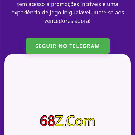
tem acesso a promoções incríveis e uma
experiência de jogo inigualável. Junte-se aos
vencedores agora!
SEGUIR NO TELEGRAM