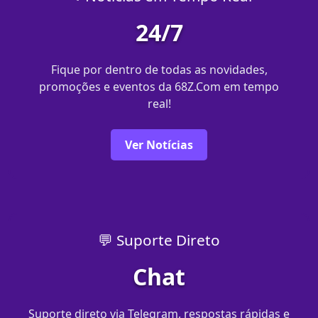
24/7
Fique por dentro de todas as novidades,
promoções e eventos da 68Z.Com em tempo
real!
Ver Notícias
💬 Suporte Direto
Chat
Suporte direto via Telegram, respostas rápidas e