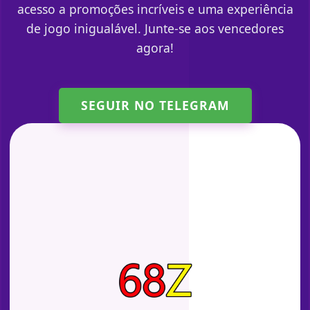
acesso a promoções incríveis e uma experiência
de jogo inigualável. Junte-se aos vencedores
agora!
SEGUIR NO TELEGRAM