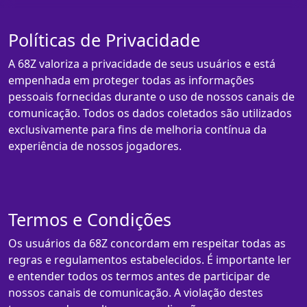
Políticas de Privacidade
A 68Z valoriza a privacidade de seus usuários e está
empenhada em proteger todas as informações
pessoais fornecidas durante o uso de nossos canais de
comunicação. Todos os dados coletados são utilizados
exclusivamente para fins de melhoria contínua da
experiência de nossos jogadores.
Termos e Condições
Os usuários da 68Z concordam em respeitar todas as
regras e regulamentos estabelecidos. É importante ler
e entender todos os termos antes de participar de
nossos canais de comunicação. A violação destes