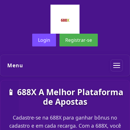
Login
Registrar-se
Menu
📱 688X A Melhor Plataforma
de Apostas
Cadastre-se na 688X para ganhar bônus no
cadastro e em cada recarga. Com a 688X, você