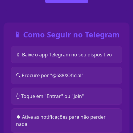
📱 Como Seguir no Telegram
📱 Baixe o app Telegram no seu dispositivo
🔍 Procure por "@688XOficial"
👆 Toque em "Entrar" ou "Join"
🔔 Ative as notificações para não perder
nada