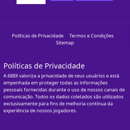
Políticas de Privacidade
Termos e Condições
Sitemap
Políticas de Privacidade
A 688X valoriza a privacidade de seus usuários e está
empenhada em proteger todas as informações
pessoais fornecidas durante o uso de nossos canais de
comunicação. Todos os dados coletados são utilizados
exclusivamente para fins de melhoria contínua da
experiência de nossos jogadores.