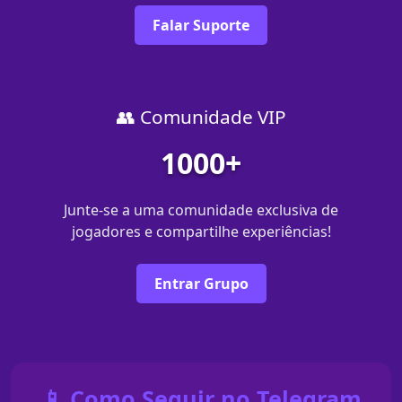
Falar Suporte
👥 Comunidade VIP
1000+
Junte-se a uma comunidade exclusiva de
jogadores e compartilhe experiências!
Entrar Grupo
📱 Como Seguir no Telegram