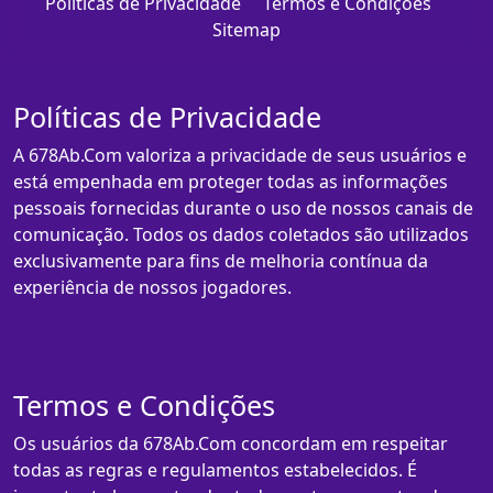
Políticas de Privacidade
Termos e Condições
Sitemap
Políticas de Privacidade
A 678Ab.Com valoriza a privacidade de seus usuários e
está empenhada em proteger todas as informações
pessoais fornecidas durante o uso de nossos canais de
comunicação. Todos os dados coletados são utilizados
exclusivamente para fins de melhoria contínua da
experiência de nossos jogadores.
Termos e Condições
Os usuários da 678Ab.Com concordam em respeitar
todas as regras e regulamentos estabelecidos. É