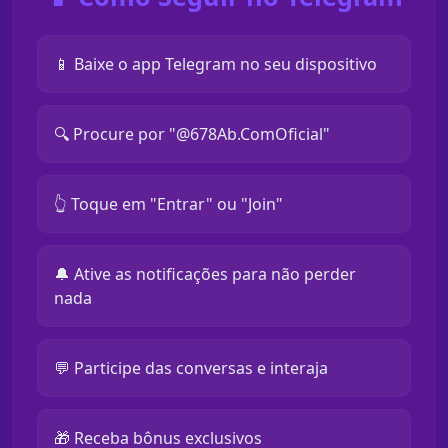
📱 Baixe o app Telegram no seu dispositivo
🔍 Procure por "@678Ab.ComOficial"
👆 Toque em "Entrar" ou "Join"
🔔 Ative as notificações para não perder
nada
💬 Participe das conversas e interaja
🎁 Receba bônus exclusivos