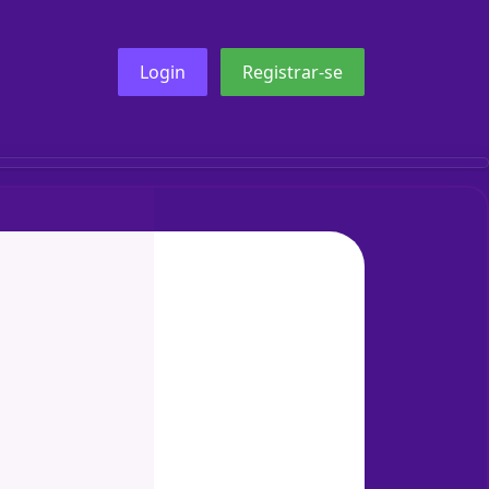
Login
Registrar-se