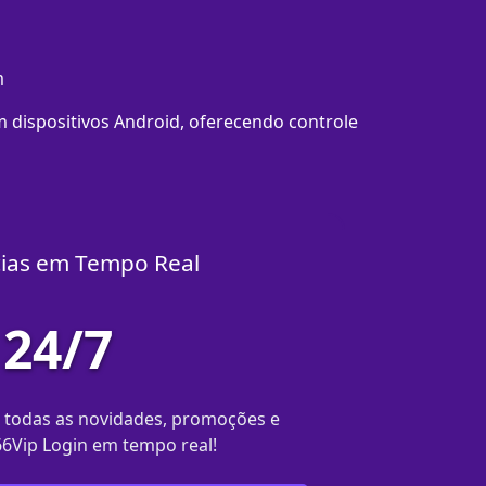
m
m dispositivos Android, oferecendo controle
cias em Tempo Real
24/7
e todas as novidades, promoções e
66Vip Login em tempo real!