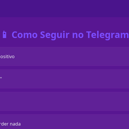
📱 Como Seguir no Telegram
ositivo
"
erder nada