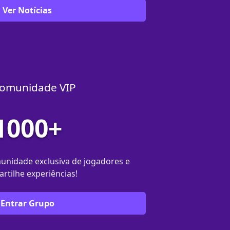
Ver Notícias
Comunidade VIP
1000+
unidade exclusiva de jogadores e
rtilhe experiências!
Entrar Grupo