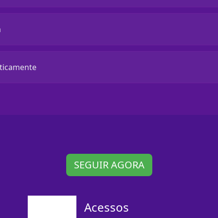
a
aticamente
SEGUIR AGORA
Acessos