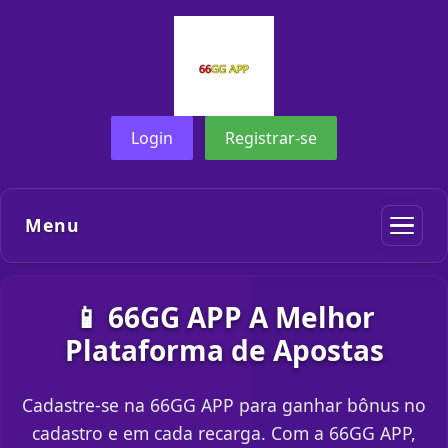
Login
Registrar-se
Menu
📱 66GG APP A Melhor
Plataforma de Apostas
Cadastre-se na 66GG APP para ganhar bônus no
cadastro e em cada recarga. Com a 66GG APP,