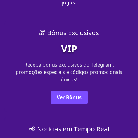
jogos.
🎁 Bônus Exclusivos
VIP
Receba bônus exclusivos do Telegram,
promoções especiais e códigos promocionais
únicos!
Ver Bônus
📢 Notícias em Tempo Real