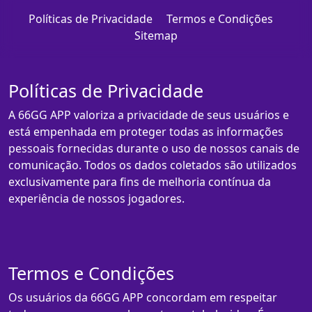
Políticas de Privacidade
Termos e Condições
Sitemap
Políticas de Privacidade
A 66GG APP valoriza a privacidade de seus usuários e
está empenhada em proteger todas as informações
pessoais fornecidas durante o uso de nossos canais de
comunicação. Todos os dados coletados são utilizados
exclusivamente para fins de melhoria contínua da
experiência de nossos jogadores.
Termos e Condições
Os usuários da 66GG APP concordam em respeitar