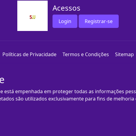
Acessos
Login
Registrar-se
Políticas de Privacidade
Termos e Condições
Sitemap
de
ios e está empenhada em proteger todas as informações pes
tados são utilizados exclusivamente para fins de melhoria