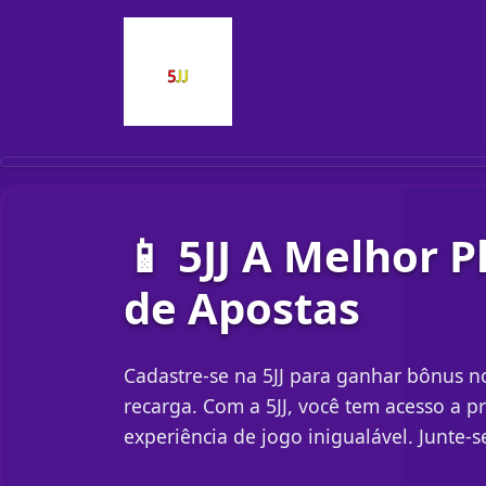
📱 5JJ A Melhor 
de Apostas
Cadastre-se na 5JJ para ganhar bônus n
recarga. Com a 5JJ, você tem acesso a p
experiência de jogo inigualável. Junte-