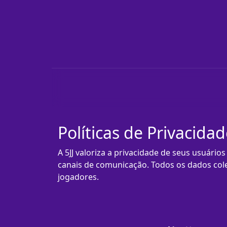
Políticas de Privacida
A 5JJ valoriza a privacidade de seus usuár
canais de comunicação. Todos os dados cole
jogadores.