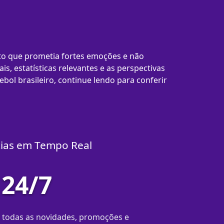
to que prometia fortes emoções e não
s, estatísticas relevantes e as perspectivas
ol brasileiro, continue lendo para conferir
cias em Tempo Real
24/7
e todas as novidades, promoções e