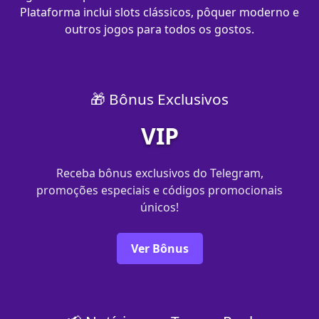
Plataforma inclui slots clássicos, pôquer moderno e
outros jogos para todos os gostos.
🎁 Bônus Exclusivos
VIP
Receba bônus exclusivos do Telegram,
promoções especiais e códigos promocionais
únicos!
Ver Bônus