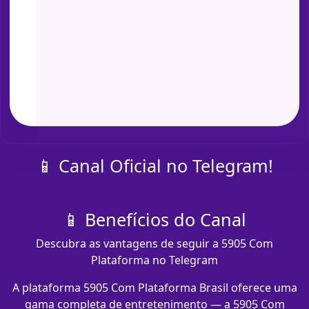
📱 Canal Oficial no Telegram!
📱 Benefícios do Canal
Descubra as vantagens de seguir a 5905 Com
Plataforma no Telegram
A plataforma 5905 Com Plataforma Brasil oferece uma
gama completa de entretenimento — a 5905 Com