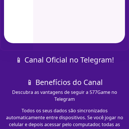
📱 Canal Oficial no Telegram!
📱 Benefícios do Canal
Descubra as vantagens de seguir a 577Game no
Telegram
Todos os seus dados são sincronizados
automaticamente entre dispositivos. Se você jogar no
celular e depois acessar pelo computador, todas as