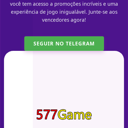
você tem acesso a promoções incríveis e uma
experiência de jogo inigualável. Junte-se aos
vencedores agora!
SEGUIR NO TELEGRAM