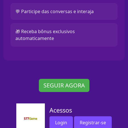
💬 Participe das conversas e interaja
🎁 Receba bônus exclusivos
automaticamente
SEGUIR AGORA
Acessos
Login
Registrar-se