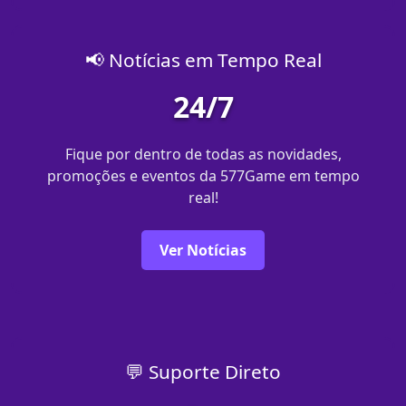
📢 Notícias em Tempo Real
24/7
Fique por dentro de todas as novidades,
promoções e eventos da 577Game em tempo
real!
Ver Notícias
💬 Suporte Direto