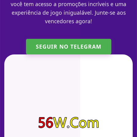
você tem acesso a promoções incríveis e uma
experiência de jogo inigualável. Junte-se aos
vencedores agora!
SEGUIR NO TELEGRAM