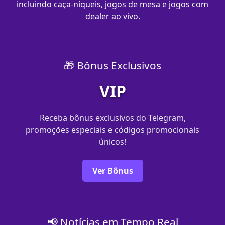
incluindo caça-níqueis, jogos de mesa e jogos com
dealer ao vivo.
🎁 Bônus Exclusivos
VIP
Receba bônus exclusivos do Telegram,
promoções especiais e códigos promocionais
únicos!
Ver Bônus
📢 Notícias em Tempo Real