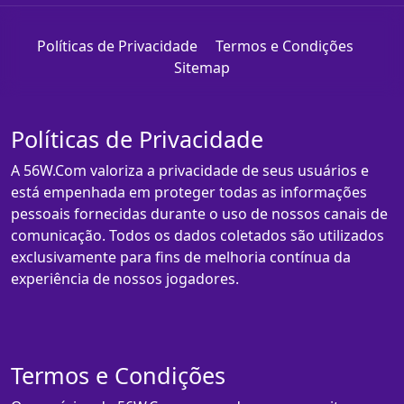
Políticas de Privacidade
Termos e Condições
Sitemap
Políticas de Privacidade
A 56W.Com valoriza a privacidade de seus usuários e
está empenhada em proteger todas as informações
pessoais fornecidas durante o uso de nossos canais de
comunicação. Todos os dados coletados são utilizados
exclusivamente para fins de melhoria contínua da
experiência de nossos jogadores.
Termos e Condições