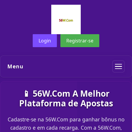
Login
Registrar-se
Menu
📱 56W.Com A Melhor
Plataforma de Apostas
Cadastre-se na 56W.Com para ganhar bônus no
cadastro e em cada recarga. Com a 56W.Com,