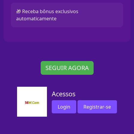
🎁 Receba bônus exclusivos
automaticamente
SEGUIR AGORA
Acessos
Login
Registrar-se