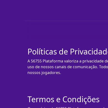
Políticas de Privacida
A 56755 Plataforma valoriza a privacidade 
uso de nossos canais de comunicação. Todos
nossos jogadores.
Termos e Condições