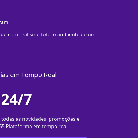
gram
ando com realismo total o ambiente de um
cias em Tempo Real
24/7
e todas as novidades, promoções e
55 Plataforma em tempo real!