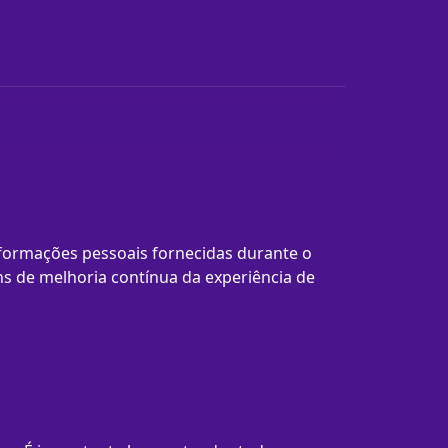
nformações pessoais fornecidas durante o
ns de melhoria contínua da experiência de