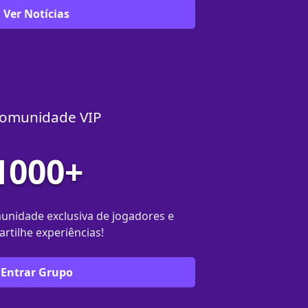
Ver Notícias
Comunidade VIP
1000+
unidade exclusiva de jogadores e
rtilhe experiências!
Entrar Grupo