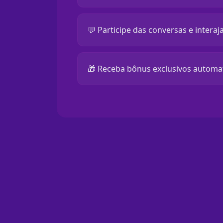
💬 Participe das conversas e interaj
🎁 Receba bônus exclusivos autom