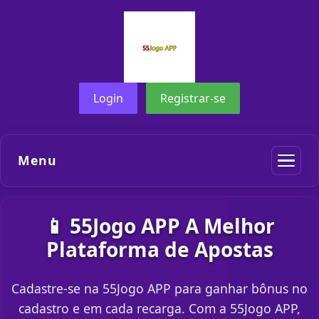
Login
Registrar-se
Menu
📱 55Jogo APP A Melhor
Plataforma de Apostas
Cadastre-se na 55Jogo APP para ganhar bônus no
cadastro e em cada recarga. Com a 55Jogo APP,