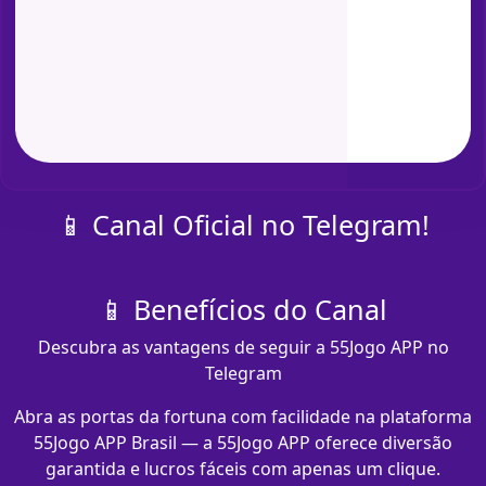
📱 Canal Oficial no Telegram!
📱 Benefícios do Canal
Descubra as vantagens de seguir a 55Jogo APP no
Telegram
Abra as portas da fortuna com facilidade na plataforma
55Jogo APP Brasil — a 55Jogo APP oferece diversão
garantida e lucros fáceis com apenas um clique.