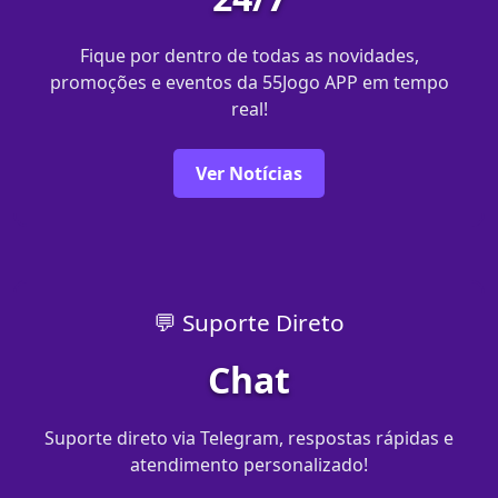
Fique por dentro de todas as novidades,
promoções e eventos da 55Jogo APP em tempo
real!
Ver Notícias
💬 Suporte Direto
Chat
Suporte direto via Telegram, respostas rápidas e
atendimento personalizado!