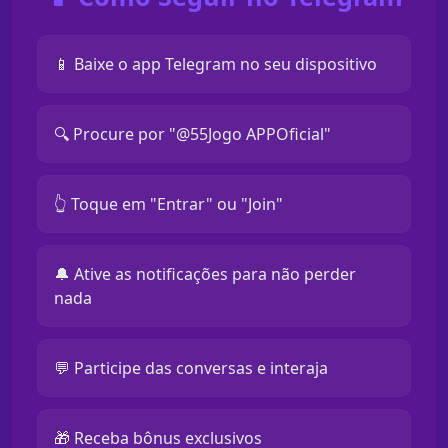
📱 Baixe o app Telegram no seu dispositivo
🔍 Procure por "@55Jogo APPOficial"
👆 Toque em "Entrar" ou "Join"
🔔 Ative as notificações para não perder
nada
💬 Participe das conversas e interaja
🎁 Receba bônus exclusivos