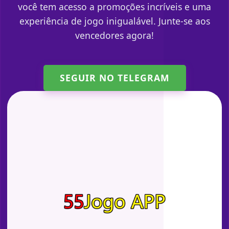
você tem acesso a promoções incríveis e uma
experiência de jogo inigualável. Junte-se aos
vencedores agora!
SEGUIR NO TELEGRAM