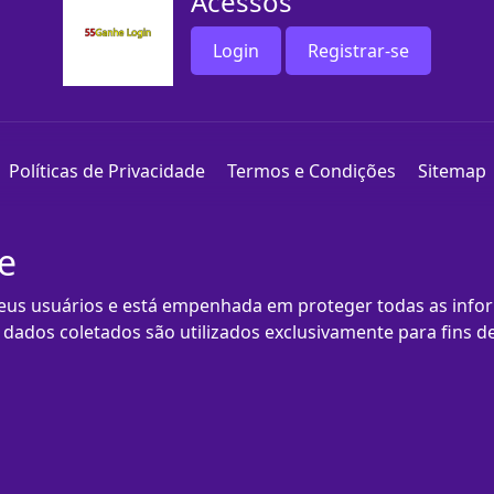
Acessos
Login
Registrar-se
Políticas de Privacidade
Termos e Condições
Sitemap
de
 seus usuários e está empenhada em proteger todas as info
dados coletados são utilizados exclusivamente para fins d