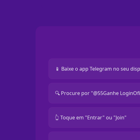
📱 Baixe o app Telegram no seu disp
🔍 Procure por "@55Ganhe LoginOfi
👆 Toque em "Entrar" ou "Join"