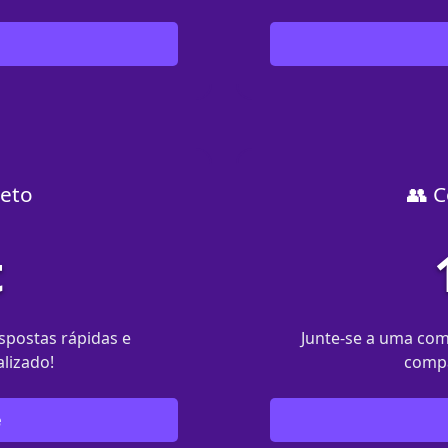
reto
👥 
t
espostas rápidas e
Junte-se a uma com
lizado!
compa
e