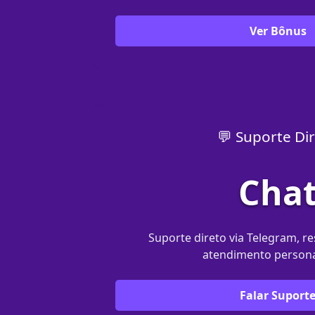
Ver Bônus
💬 Suporte Di
Cha
Suporte direto via Telegram, r
atendimento persona
Falar Suport