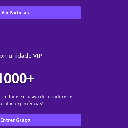
Ver Notícias
Comunidade VIP
1000+
unidade exclusiva de jogadores e
rtilhe experiências!
Entrar Grupo