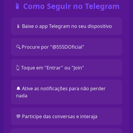
📱 Como Seguir no Telegram
📱 Baixe o app Telegram no seu dispositivo
🔍 Procure por "@555DOficial"
👆 Toque em "Entrar" ou "Join"
🔔 Ative as notificações para não perder
nada
💬 Participe das conversas e interaja