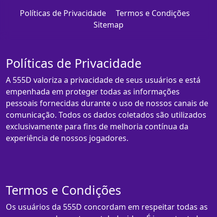
Políticas de Privacidade
Termos e Condições
Sitemap
Políticas de Privacidade
A 555D valoriza a privacidade de seus usuários e está
empenhada em proteger todas as informações
pessoais fornecidas durante o uso de nossos canais de
comunicação. Todos os dados coletados são utilizados
exclusivamente para fins de melhoria contínua da
experiência de nossos jogadores.
Termos e Condições
Os usuários da 555D concordam em respeitar todas as