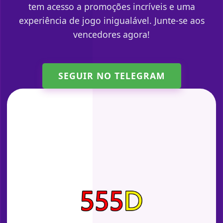
tem acesso a promoções incríveis e uma
experiência de jogo inigualável. Junte-se aos
vencedores agora!
SEGUIR NO TELEGRAM