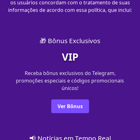
os usuários concordam com o tratamento de suas
informações de acordo com essa política, que inclui:
🎁 Bônus Exclusivos
VIP
Receba bônus exclusivos do Telegram,
promoções especiais e códigos promocionais
únicos!
Ver Bônus
📢 Notícias em Tempo Real