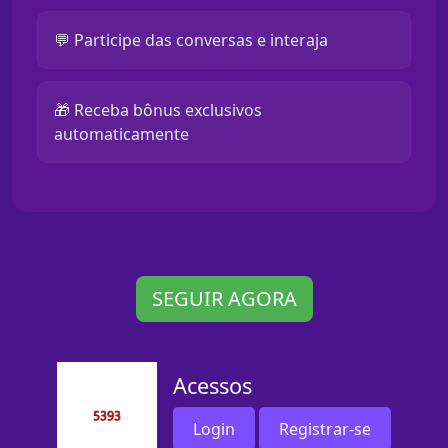
💬 Participe das conversas e interaja
🎁 Receba bônus exclusivos
automaticamente
SEGUIR AGORA
Acessos
Login
Registrar-se