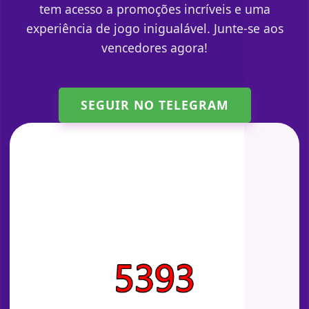
tem acesso a promoções incríveis e uma
experiência de jogo inigualável. Junte-se aos
vencedores agora!
SEGUIR NO TELEGRAM