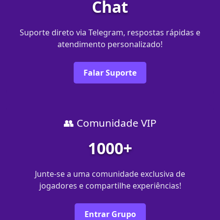
Chat
Suporte direto via Telegram, respostas rápidas e
atendimento personalizado!
Falar Suporte
👥 Comunidade VIP
1000+
Junte-se a uma comunidade exclusiva de
jogadores e compartilhe experiências!
Entrar Grupo