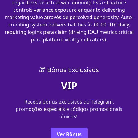
regardless de actual win amount). Esta structure
controls variance exposure enquanto delivering
marketing value através de perceived generosity. Auto-
crediting system delivers batches às 00:00 UTC daily,
requiring logins para claim (driving DAU metrics critical
para platform vitality indicators).
🎁 Bônus Exclusivos
VIP
Receba bônus exclusivos do Telegram,
promoções especiais e códigos promocionais
únicos!
Ver Bônus