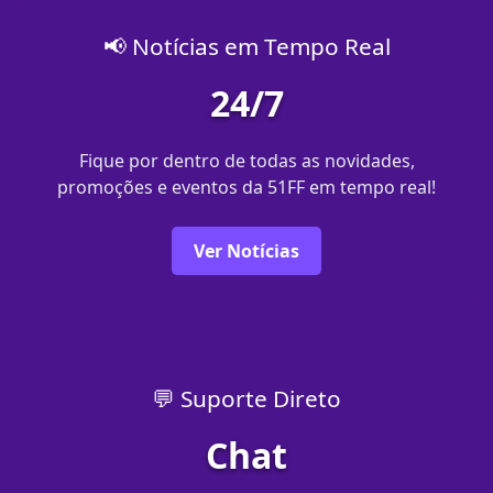
📢 Notícias em Tempo Real
24/7
Fique por dentro de todas as novidades,
promoções e eventos da 51FF em tempo real!
Ver Notícias
💬 Suporte Direto
Chat