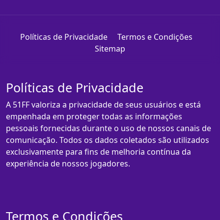
Políticas de Privacidade
Termos e Condições
Sitemap
Políticas de Privacidade
A 51FF valoriza a privacidade de seus usuários e está
empenhada em proteger todas as informações
pessoais fornecidas durante o uso de nossos canais de
comunicação. Todos os dados coletados são utilizados
exclusivamente para fins de melhoria contínua da
experiência de nossos jogadores.
Termos e Condições