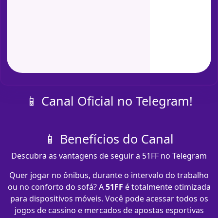
📱 Canal Oficial no Telegram!
📱 Benefícios do Canal
Descubra as vantagens de seguir a 51FF no Telegram
Quer jogar no ônibus, durante o intervalo do trabalho
ou no conforto do sofá? A
51FF
é totalmente otimizada
para dispositivos móveis. Você pode acessar todos os
jogos de cassino e mercados de apostas esportivas