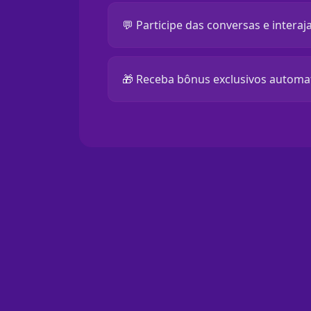
💬 Participe das conversas e interaj
🎁 Receba bônus exclusivos autom