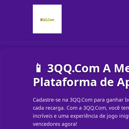
📱 3QQ.Com A M
Plataforma de A
Cadastre-se na 3QQ.Com para ganhar b
cada recarga. Com a 3QQ.Com, você te
incríveis e uma experiência de jogo inig
vencedores agora!