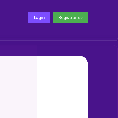
Login
Registrar-se