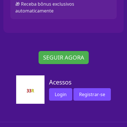
🎁 Receba bônus exclusivos
automaticamente
SEGUIR AGORA
Acessos
Login
Registrar-se