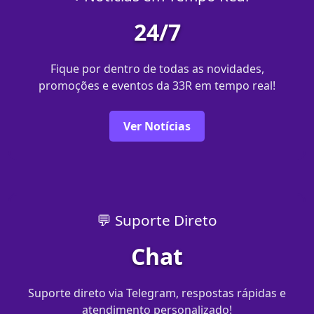
24/7
Fique por dentro de todas as novidades,
promoções e eventos da 33R em tempo real!
Ver Notícias
💬 Suporte Direto
Chat
Suporte direto via Telegram, respostas rápidas e
atendimento personalizado!