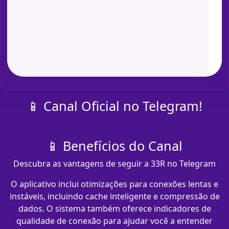
📱 Canal Oficial no Telegram!
📱 Benefícios do Canal
Descubra as vantagens de seguir a 33R no Telegram
O aplicativo inclui otimizações para conexões lentas e
instáveis, incluindo cache inteligente e compressão de
dados. O sistema também oferece indicadores de
qualidade de conexão para ajudar você a entender