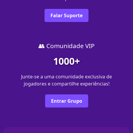
Falar Suporte
👥 Comunidade VIP
1000+
Junte-se a uma comunidade exclusiva de
jogadores e compartilhe experiências!
Entrar Grupo