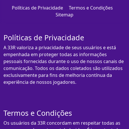
Políticas de Privacidade
Termos e Condições
Sitemap
Políticas de Privacidade
A 33R valoriza a privacidade de seus usuários e está
empenhada em proteger todas as informações
pessoais fornecidas durante o uso de nossos canais de
comunicação. Todos os dados coletados são utilizados
exclusivamente para fins de melhoria contínua da
experiência de nossos jogadores.
Termos e Condições
Os usuários da 33R concordam em respeitar todas as