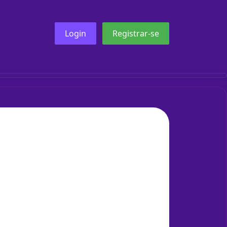
Login
Registrar-se