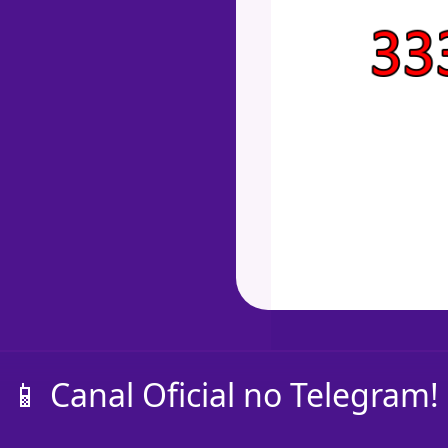
📱 Canal Oficial no Telegram!