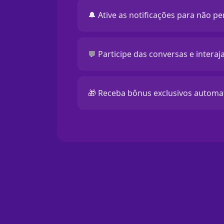
🔔 Ative as notificações para não p
💬 Participe das conversas e interaj
🎁 Receba bônus exclusivos autom