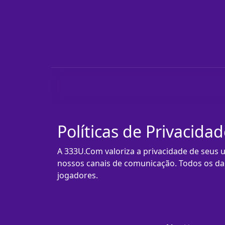
Políticas de Privacida
A 333U.Com valoriza a privacidade de seus
nossos canais de comunicação. Todos os dad
jogadores.