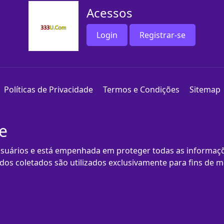
Acessos
Login
Registrar-se
Políticas de Privacidade
Termos e Condições
Sitemap
de
 usuários e está empenhada em proteger todas as informaçõ
os coletados são utilizados exclusivamente para fins de m