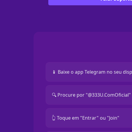
📱 Baixe o app Telegram no seu disp
🔍 Procure por "@333U.ComOficial"
👆 Toque em "Entrar" ou "Join"