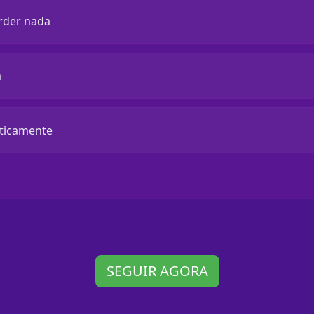
erder nada
a
aticamente
SEGUIR AGORA