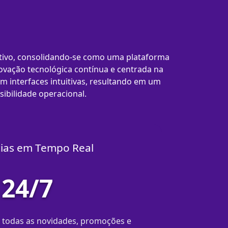
ativo, consolidando-se como uma plataforma
ovação tecnológica contínua e centrada na
m interfaces intuitivas, resultando em um
ibilidade operacional.
cias em Tempo Real
24/7
e todas as novidades, promoções e