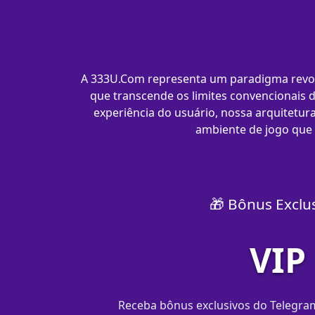
A 333U.Com representa um paradigma revolu
que transcende os limites convencionais 
experiência do usuário, nossa arquitetur
ambiente de jogo que 
🎁 Bônus Exclu
VIP
Receba bônus exclusivos do Telegra