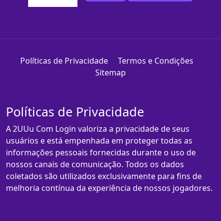
Políticas de Privacidade
Termos e Condições
Sitemap
Políticas de Privacidade
A 2UUu Com Login valoriza a privacidade de seus
usuários e está empenhada em proteger todas as
informações pessoais fornecidas durante o uso de
nossos canais de comunicação. Todos os dados
coletados são utilizados exclusivamente para fins de
melhoria contínua da experiência de nossos jogadores.