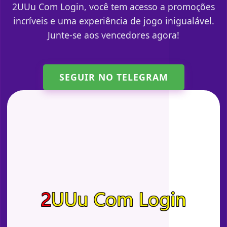
2UUu Com Login, você tem acesso a promoções
incríveis e uma experiência de jogo inigualável.
Junte-se aos vencedores agora!
SEGUIR NO TELEGRAM