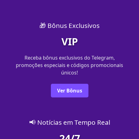
🎁 Bônus Exclusivos
VIP
Receba bônus exclusivos do Telegram,
promoções especiais e códigos promocionais
únicos!
Ver Bônus
📢 Notícias em Tempo Real
24/7