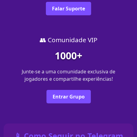
Falar Suporte
👥 Comunidade VIP
1000+
Junte-se a uma comunidade exclusiva de
jogadores e compartilhe experiências!
Entrar Grupo
📱 Como Seguir no Telegram