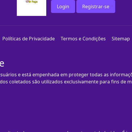
Login
Registrar-se
Políticas de Privacidade
Termos e Condições
Sitemap
de
 usuários e está empenhada em proteger todas as informaç
os coletados são utilizados exclusivamente para fins de m