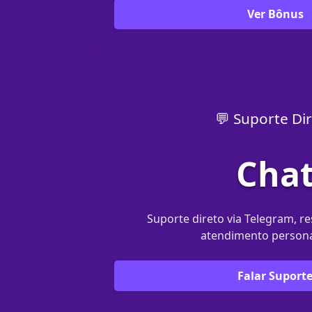
Ver Bônus
💬 Suporte Di
Cha
Suporte direto via Telegram, r
atendimento persona
Falar Suport