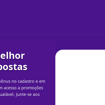
Melhor
postas
bônus no cadastro e em
em acesso a promoções
ualável. Junte-se aos