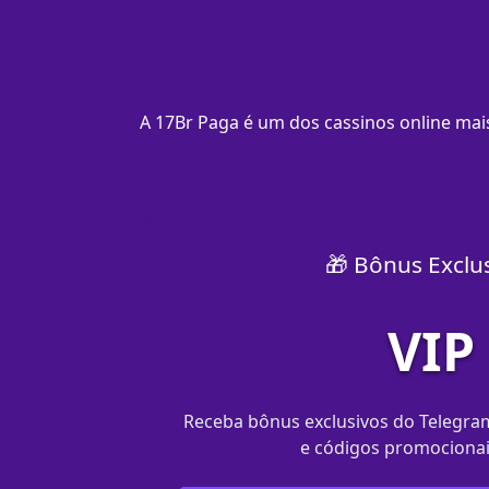
A 17Br Paga é um dos cassinos online mais
🎁 Bônus Exclu
VIP
Receba bônus exclusivos do Telegra
e códigos promocionai