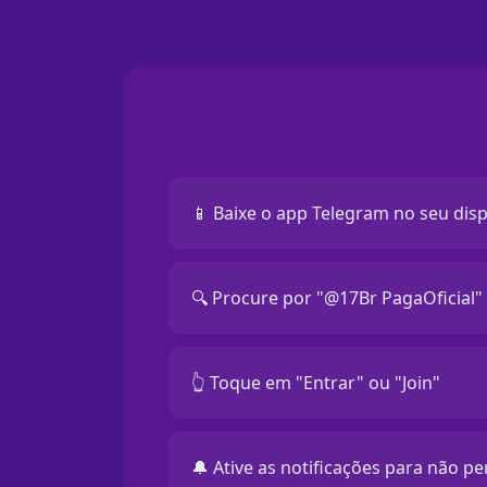
📱 Baixe o app Telegram no seu disp
🔍 Procure por "@17Br PagaOficial"
👆 Toque em "Entrar" ou "Join"
🔔 Ative as notificações para não p