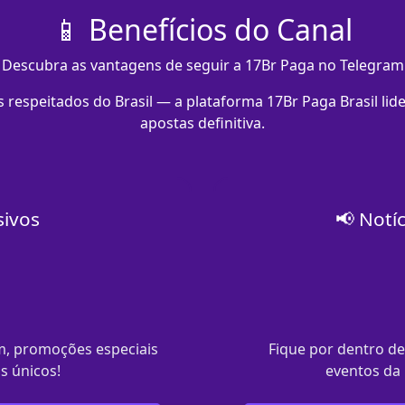
📱 Benefícios do Canal
Descubra as vantagens de seguir a 17Br Paga no Telegram
 respeitados do Brasil — a plataforma 17Br Paga Brasil lid
apostas definitiva.
sivos
📢 Notí
m, promoções especiais
Fique por dentro d
s únicos!
eventos da