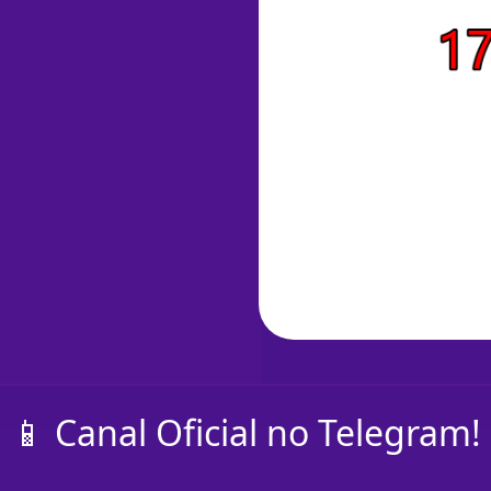
📱 Canal Oficial no Telegram!