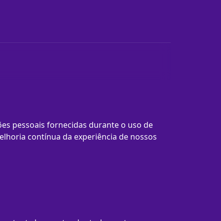
ões pessoais fornecidas durante o uso de
elhoria contínua da experiência de nossos