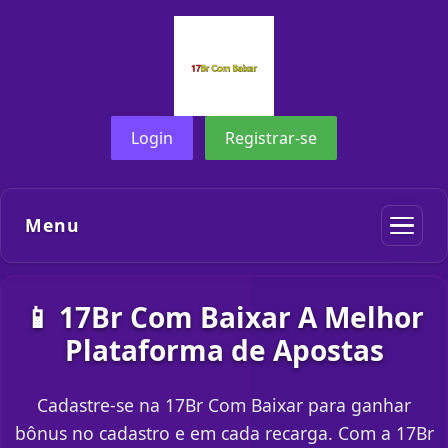
Login
Registrar-se
Menu
📱 17Br Com Baixar A Melhor
Plataforma de Apostas
Cadastre-se na 17Br Com Baixar para ganhar
bônus no cadastro e em cada recarga. Com a 17Br