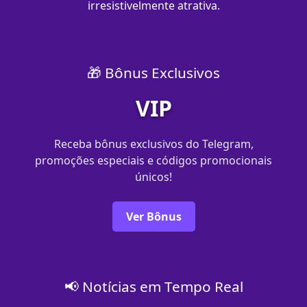
irresistivelmente atrativa.
🎁 Bônus Exclusivos
VIP
Receba bônus exclusivos do Telegram,
promoções especiais e códigos promocionais
únicos!
Ver Bônus
📢 Notícias em Tempo Real