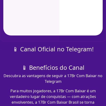
📱 Canal Oficial no Telegram!
📱 Benefícios do Canal
Descubra as vantagens de seguir a 17Br Com Baixar no
Telegram
Para muitos jogadores, a 17Br Com Baixar é um
verdadeiro lugar de conquistas — com atrações
envolventes, a 17Br Com Baixar Brasil se torna