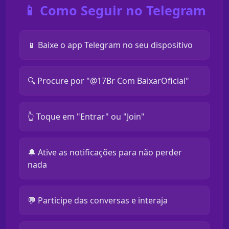
📱 Como Seguir no Telegram
📱 Baixe o app Telegram no seu dispositivo
🔍 Procure por "@17Br Com BaixarOficial"
👆 Toque em "Entrar" ou "Join"
🔔 Ative as notificações para não perder
nada
💬 Participe das conversas e interaja