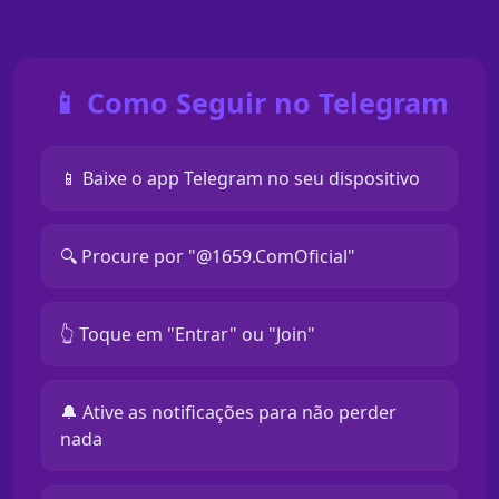
📱 Como Seguir no Telegram
📱 Baixe o app Telegram no seu dispositivo
🔍 Procure por "@1659.ComOficial"
👆 Toque em "Entrar" ou "Join"
🔔 Ative as notificações para não perder
nada