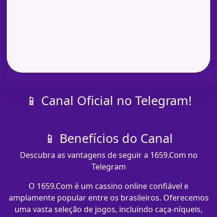
📱 Canal Oficial no Telegram!
📱 Benefícios do Canal
Descubra as vantagens de seguir a 1659.Com no
Telegram
O 1659.Com é um cassino online confiável e
amplamente popular entre os brasileiros. Oferecemos
uma vasta seleção de jogos, incluindo caça-níqueis,