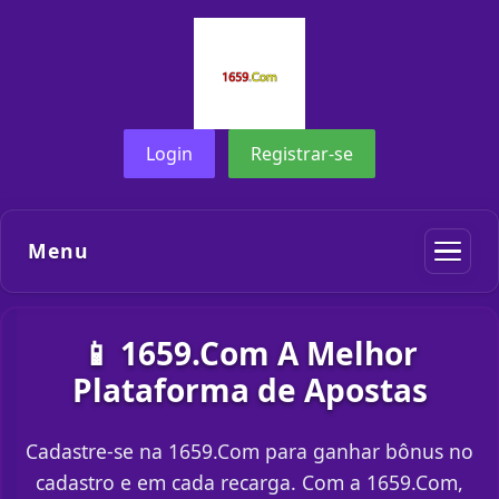
Login
Registrar-se
Menu
📱 1659.Com A Melhor
Plataforma de Apostas
Cadastre-se na 1659.Com para ganhar bônus no
cadastro e em cada recarga. Com a 1659.Com,