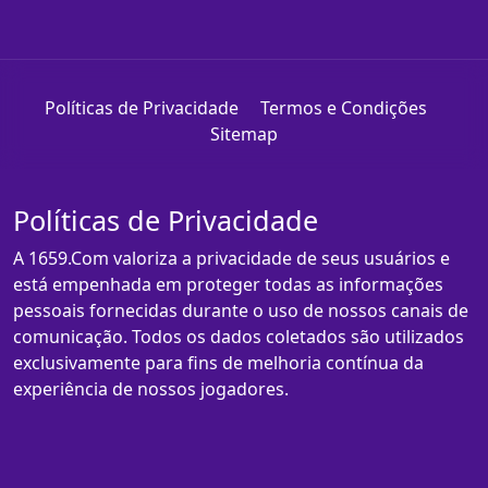
Políticas de Privacidade
Termos e Condições
Sitemap
Políticas de Privacidade
A 1659.Com valoriza a privacidade de seus usuários e
está empenhada em proteger todas as informações
pessoais fornecidas durante o uso de nossos canais de
comunicação. Todos os dados coletados são utilizados
exclusivamente para fins de melhoria contínua da
experiência de nossos jogadores.