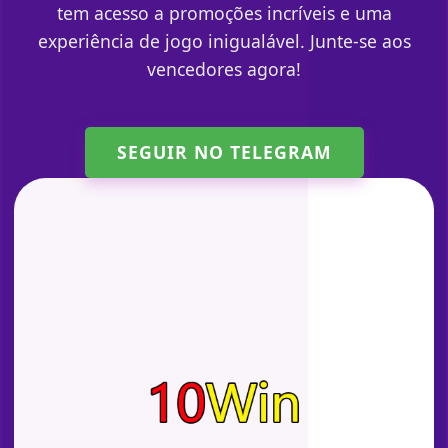
tem acesso a promoções incríveis e uma
experiência de jogo inigualável. Junte-se aos
vencedores agora!
SEGUIR NO TELEGRAM