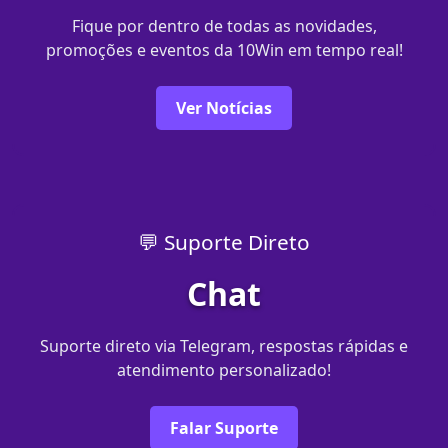
Fique por dentro de todas as novidades,
promoções e eventos da 10Win em tempo real!
Ver Notícias
💬 Suporte Direto
Chat
Suporte direto via Telegram, respostas rápidas e
atendimento personalizado!
Falar Suporte