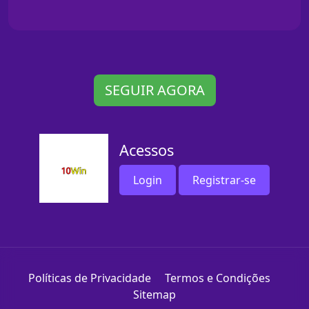
SEGUIR AGORA
Acessos
Login
Registrar-se
Políticas de Privacidade
Termos e Condições
Sitemap