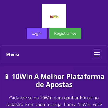
Login
Registrar-se
Menu
📱 10Win A Melhor Plataforma
de Apostas
Cadastre-se na 10Win para ganhar bônus no
cadastro e em cada recarga. Com a 10Win, você