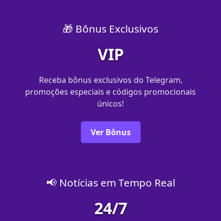
🎁 Bônus Exclusivos
VIP
Receba bônus exclusivos do Telegram,
promoções especiais e códigos promocionais
únicos!
Ver Bônus
📢 Notícias em Tempo Real
24/7