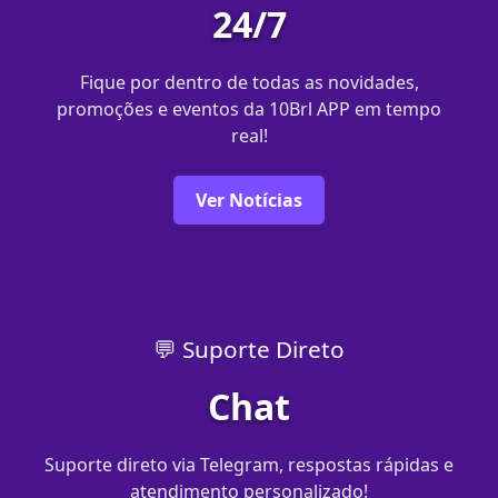
24/7
Fique por dentro de todas as novidades,
promoções e eventos da 10Brl APP em tempo
real!
Ver Notícias
💬 Suporte Direto
Chat
Suporte direto via Telegram, respostas rápidas e
atendimento personalizado!