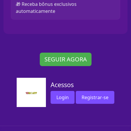
🎁 Receba bônus exclusivos
automaticamente
SEGUIR AGORA
Acessos
Login
Registrar-se