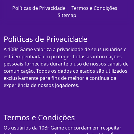
Políticas de Privacidade
Termos e Condições
Sitemap
Políticas de Privacidade
A 10Br Game valoriza a privacidade de seus usuários e
está empenhada em proteger todas as informações
pessoais fornecidas durante o uso de nossos canais de
comunicação. Todos os dados coletados são utilizados
exclusivamente para fins de melhoria contínua da
experiência de nossos jogadores.
Termos e Condições
Os usuários da 10Br Game concordam em respeitar