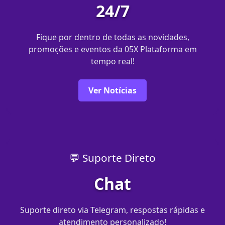
24/7
Fique por dentro de todas as novidades,
promoções e eventos da 05X Plataforma em
tempo real!
Ver Notícias
💬 Suporte Direto
Chat
Suporte direto via Telegram, respostas rápidas e
atendimento personalizado!