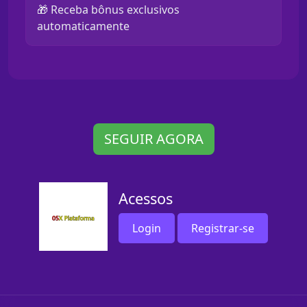
🎁 Receba bônus exclusivos
automaticamente
SEGUIR AGORA
Acessos
Login
Registrar-se