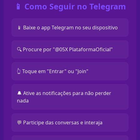
📱 Como Seguir no Telegram
📱 Baixe o app Telegram no seu dispositivo
🔍 Procure por "@05X PlataformaOficial"
👆 Toque em "Entrar" ou "Join"
🔔 Ative as notificações para não perder
nada
💬 Participe das conversas e interaja